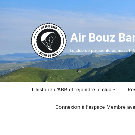
Aller
au
contenu
Air Bouz Ba
Le club de parapente du massif 
L’histoire d’ABB et rejoindre le club
Res
Connexion à l'espace Membre avec l