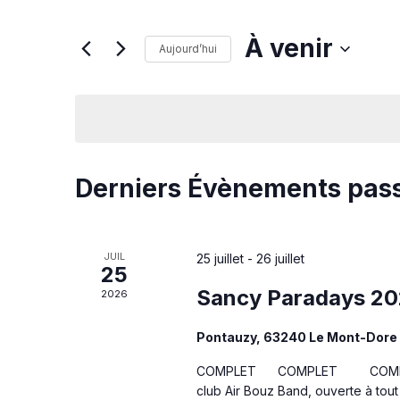
À venir
Aujourd’hui
Sélectionnez
une
date.
Derniers Évènements pas
JUIL
25 juillet
-
26 juillet
25
Sancy Paradays 2
2026
Pontauzy, 63240 Le Mont-Dore
COMPLET COMPLET COMPLET Ren
club Air Bouz Band, ouverte à tou