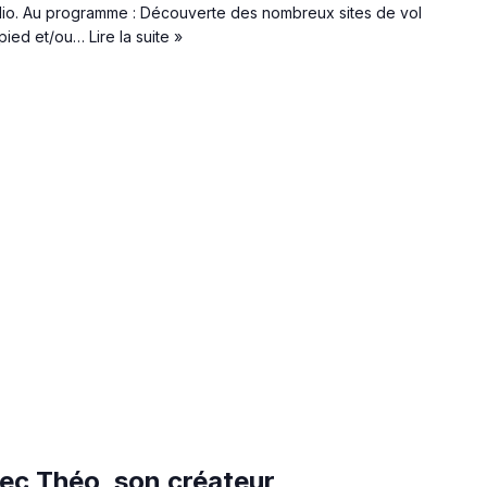
dio. Au programme : Découverte des nombreux sites de vol
 pied et/ou…
Lire la suite »
c Théo, son créateur