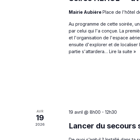
Mairie Aubière
Place de l'hôtel d
Au programme de cette soirée, un
par celui qui l'a conçue. La premi
et l'organisation de l'espace aéri
ensuite d'explorer et de localiser
partie s'attardera…
Lire la suite »
AVR
19 avril @ 8h00
-
12h30
19
Lancer du secours 
2026
De quoi s’agit-il ? Installé dans ta 