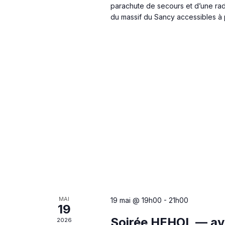
parachute de secours et d’une ra
du massif du Sancy accessibles à
MAI
19 mai @ 19h00
-
21h00
19
Soirée HEHOL — ave
2026