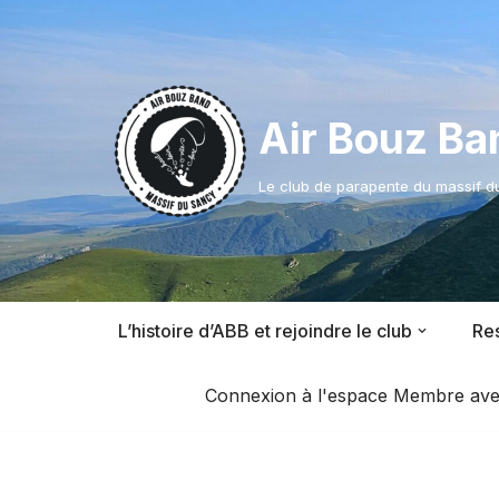
Aller
au
contenu
Air Bouz Ba
Le club de parapente du massif 
L’histoire d’ABB et rejoindre le club
Res
Connexion à l'espace Membre avec l