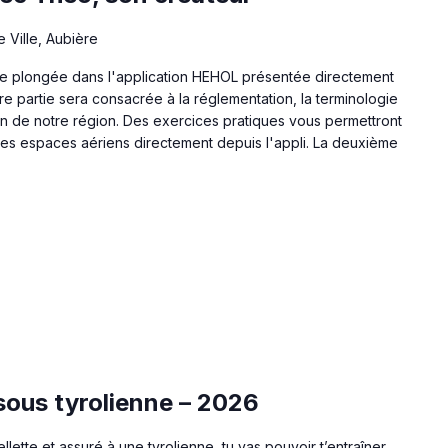
e Ville, Aubière
e plongée dans l'application HEHOL présentée directement
ère partie sera consacrée à la réglementation, la terminologie
en de notre région. Des exercices pratiques vous permettront
 les espaces aériens directement depuis l'appli. La deuxième
sous tyrolienne – 2026
sellette et assuré à une tyrolienne, tu vas pouvoir t’entraîner