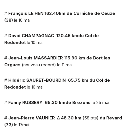
#
François LE HEN
162.40km
de Corniche de Ceüze
(38)
le 10 mai
#
David CHAMPAGNAC
120.45 km
du Col de
Redondet
le 10 mai
#
Jean-Louis MASSARDIER
115.90 km
de Bort les
Orgues
(nouveau record) le 11 mai
#
Hildéric SAURET-BOURDIN
65.75 km
du Col de
Redondet
le 10 mai
#
Fanny RUSSERY
65.30 km
de Brezons
le 25 mai
#
Jean-Pierre VAUNIER
∆ 48.30 km
(58 pts)
du Revard
(73)
le 17mai