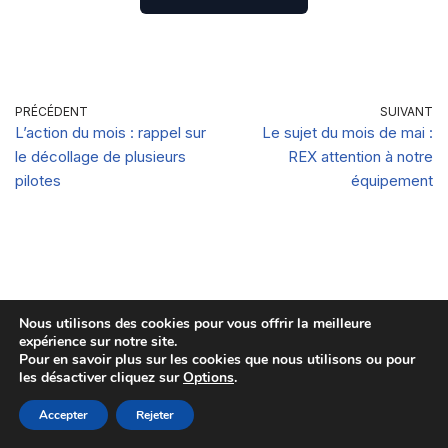
PRÉCÉDENT
SUIVANT
L’action du mois : rappel sur
Le sujet du mois de mai :
le décollage de plusieurs
REX attention à notre
pilotes
équipement
Nous utilisons des cookies pour vous offrir la meilleure
expérience sur notre site.
Pour en savoir plus sur les cookies que nous utilisons ou pour
les désactiver cliquez sur
Options
.
Accepter
Rejeter
Derniers articles