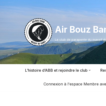
Aller
au
contenu
Air Bouz Ba
Le club de parapente du massif 
L’histoire d’ABB et rejoindre le club
Res
Connexion à l'espace Membre avec l