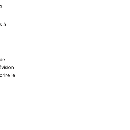
as
s à
 de
évision
rire le