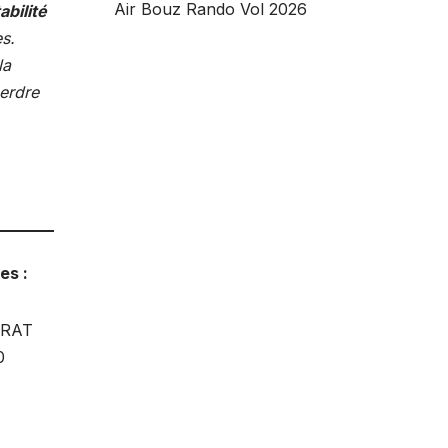
Air Bouz Rando Vol 2026
bilité
es.
la
perdre
tes :
YRAT
0