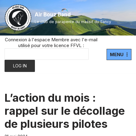
Air Bouz Band
Aller
Le club de parapente du massif du Sancy
au
contenu
Connexion à l'espace Membre avec l'e-mail
utilisé pour votre licence FFVL :
MENU
L’action du mois :
rappel sur le décollage
de plusieurs pilotes