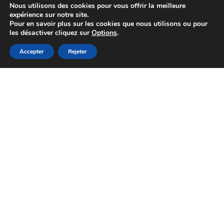
Air Bouz News de Février 2024
Nous utilisons des cookies pour vous offrir la meilleure
expérience sur notre site.
2 mars 2024
Pour en savoir plus sur les cookies que nous utilisons ou pour
les désactiver cliquez sur
Options
.
Accepter
Rejeter