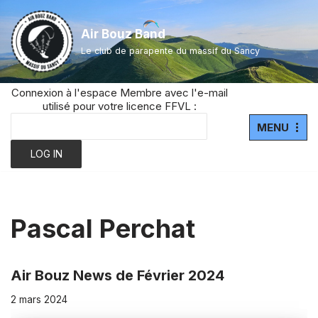
Air Bouz Band
Aller
Le club de parapente du massif du Sancy
au
contenu
Connexion à l'espace Membre avec l'e-mail
utilisé pour votre licence FFVL :
MENU
Pascal Perchat
Air Bouz News de Février 2024
2 mars 2024