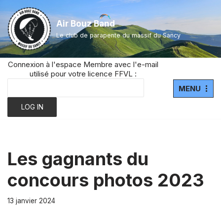
Air Bouz Band
Aller
Le club de parapente du massif du Sancy
au
contenu
Connexion à l'espace Membre avec l'e-mail
utilisé pour votre licence FFVL :
MENU
Les gagnants du
concours photos 2023
13 janvier 2024