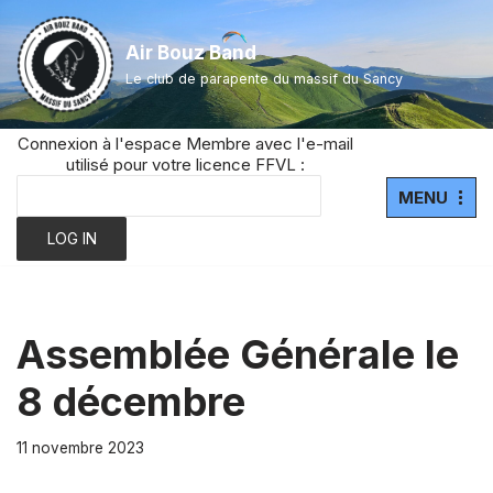
Air Bouz Band
Aller
Le club de parapente du massif du Sancy
au
contenu
Connexion à l'espace Membre avec l'e-mail
utilisé pour votre licence FFVL :
MENU
Assemblée Générale le
8 décembre
11 novembre 2023