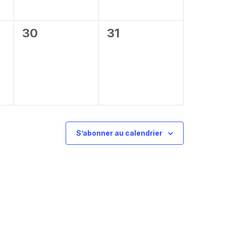
0
0
30
31
t,
évènement,
évènement,
S’abonner au calendrier