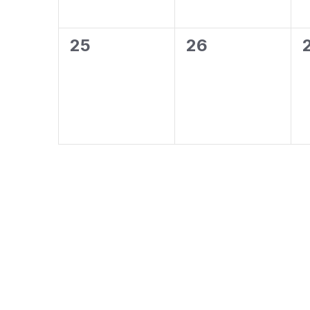
0
0
25
26
évènement,
évènement,