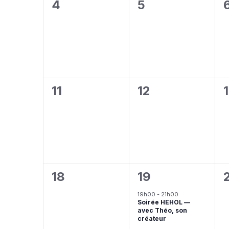
0
0
4
5
évènement,
évènement,
0
0
11
12
évènement,
évènement,
0
1
18
19
évènement,
évènement,
19h00
-
21h00
Soirée HEHOL —
avec Théo, son
créateur