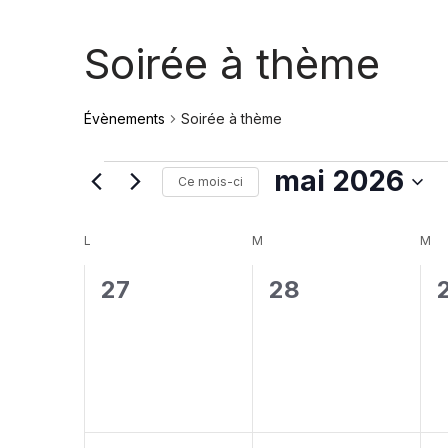
Soirée à thème
Évènements
Soirée à thème
mai 2026
Ce mois-ci
Sélectionnez
une
Calendrier
L
M
M
date.
de
0
0
27
28
Évènements
évènement,
évènement,