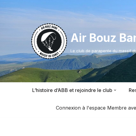
Aller
au
contenu
Air Bouz Ba
Le club de parapente du massif 
L’histoire d’ABB et rejoindre le club
Res
Connexion à l'espace Membre avec l