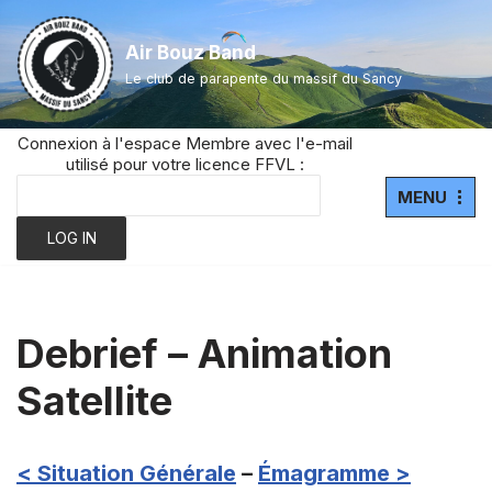
Air Bouz Band
Aller
Le club de parapente du massif du Sancy
au
contenu
Connexion à l'espace Membre avec l'e-mail
utilisé pour votre licence FFVL :
MENU
Debrief – Animation
Satellite
< Situation Générale
–
Émagramme >