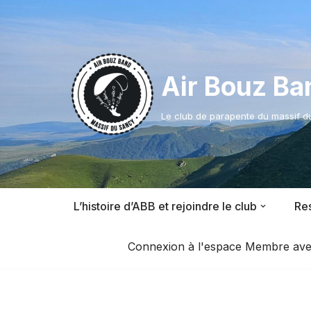
Aller
au
contenu
Air Bouz Ba
Le club de parapente du massif 
L’histoire d’ABB et rejoindre le club
Res
Connexion à l'espace Membre avec l