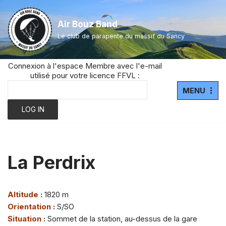
Air Bouz Band
Aller
Le club de parapente du massif du Sancy
au
contenu
Connexion à l'espace Membre avec l'e-mail
utilisé pour votre licence FFVL :
MENU
La Perdrix
Altitude
:
1820 m
Orientation
:
S/SO
Situation
:
Sommet de la station, au-dessus de la gare