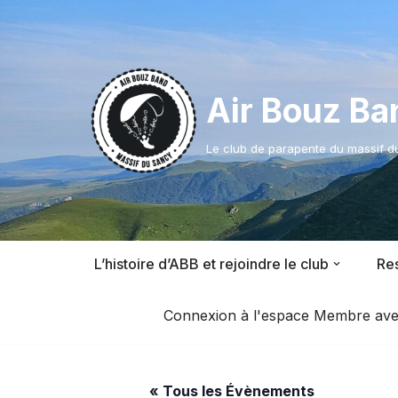
Aller
au
contenu
Air Bouz Ba
Le club de parapente du massif 
L’histoire d’ABB et rejoindre le club
Res
Connexion à l'espace Membre avec l
« Tous les Évènements