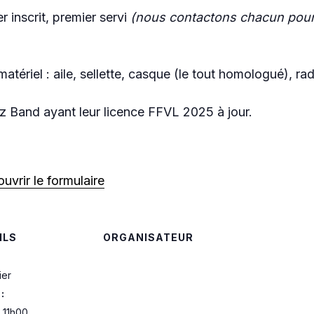
 inscrit, premier servi
(nous contactons chacun pour
tériel : aile, sellette, casque (le tout homologué), ra
z Band ayant leur licence FFVL 2025 à jour.
ouvrir le formulaire
ILS
ORGANISATEUR
ier
:
 11h00