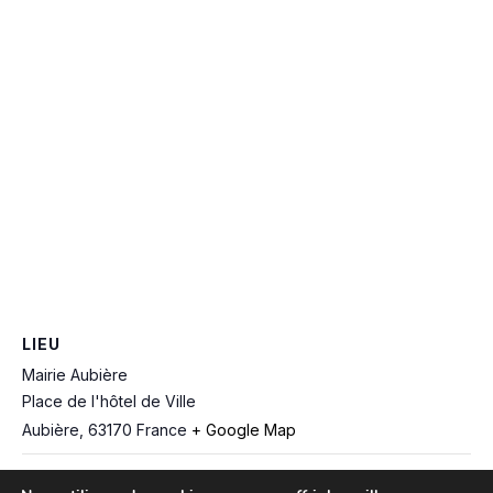
LIEU
Mairie Aubière
Place de l'hôtel de Ville
Aubière
,
63170
France
+ Google Map
Soirée thématique – 02 février
Soirée thématique – 05 janvier :