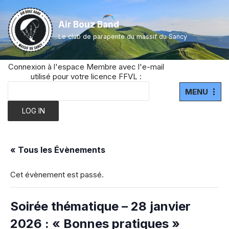
Air Bouz Band
Aller
Le club de parapente du massif du Sancy
au
contenu
Connexion à l'espace Membre avec l'e-mail
utilisé pour votre licence FFVL :
MENU
« Tous les Évènements
Cet évènement est passé.
Soirée thématique – 28 janvier
2026 : « Bonnes pratiques »