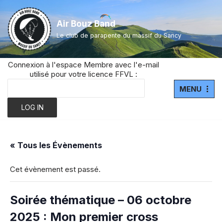
Air Bouz Band
Aller
Le club de parapente du massif du Sancy
au
contenu
Connexion à l'espace Membre avec l'e-mail
utilisé pour votre licence FFVL :
MENU
« Tous les Évènements
Cet évènement est passé.
Soirée thématique – 06 octobre
2025 : Mon premier cross