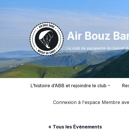
Aller
au
contenu
Air Bouz Ba
Le club de parapente du massif 
L’histoire d’ABB et rejoindre le club
Res
Connexion à l'espace Membre avec l
« Tous les Évènements