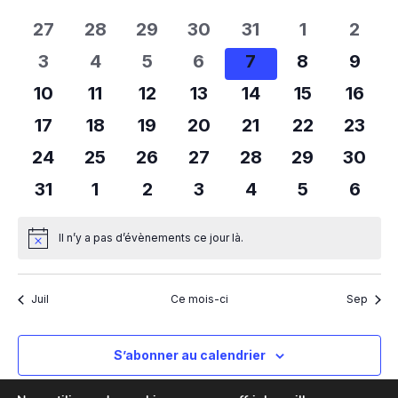
une
cons
vue
de
date.
0
0
0
0
0
0
0
27
28
29
30
31
1
2
Év
Évènements
évènements
évènements
évènements
évènements
évènements
évènement
évèn
0
0
0
0
0
0
0
3
4
5
6
7
8
9
évènements
évènements
évènements
évènements
évènements
évènement
évèn
0
0
0
0
0
0
0
10
11
12
13
14
15
16
évènements
évènements
évènements
évènements
évènements
évènement
évène
0
0
0
0
0
0
0
17
18
19
20
21
22
23
évènements
évènements
évènements
évènements
évènements
évènements
évène
0
0
0
0
0
0
0
24
25
26
27
28
29
30
évènements
évènements
évènements
évènements
évènements
évènements
évène
0
0
0
0
0
0
0
31
1
2
3
4
5
6
évènements
évènements
évènements
évènements
évènements
évènement
évèn
Il n’y a pas d’évènements ce jour là.
Notice
Juil
Ce mois-ci
Sep
S’abonner au calendrier