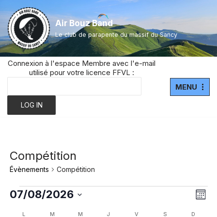
Air Bouz Band
Aller
Le club de parapente du massif du Sancy
au
contenu
Connexion à l'espace Membre avec l'e-mail
utilisé pour votre licence FFVL :
MENU
Compétition
Évènements
Compétition
Navi
07/08/2026
Nav
Mois
par
de
Sélectionnez
Calendrier
L
M
M
J
V
S
D