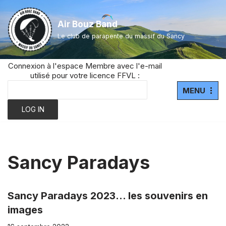
Air Bouz Band
Aller
Le club de parapente du massif du Sancy
au
contenu
Connexion à l'espace Membre avec l'e-mail
utilisé pour votre licence FFVL :
MENU
Sancy Paradays
Sancy Paradays 2023… les souvenirs en
images