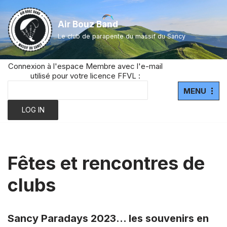
Air Bouz Band
Aller
Le club de parapente du massif du Sancy
au
contenu
Connexion à l'espace Membre avec l'e-mail
utilisé pour votre licence FFVL :
MENU
Fêtes et rencontres de
clubs
Sancy Paradays 2023… les souvenirs en