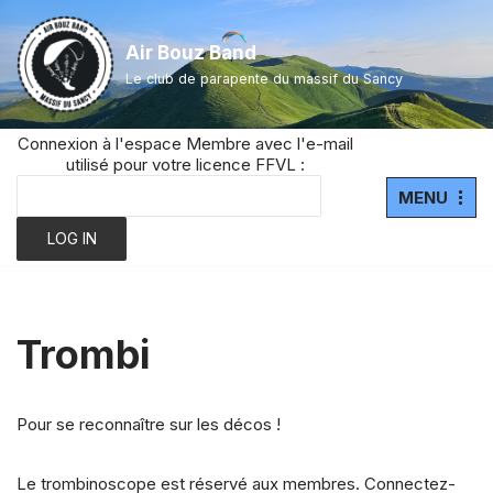
Air Bouz Band
Aller
Le club de parapente du massif du Sancy
au
contenu
Connexion à l'espace Membre avec l'e-mail
utilisé pour votre licence FFVL :
MENU
Trombi
Pour se reconnaître sur les décos !
Le trombinoscope est réservé aux membres. Connectez-