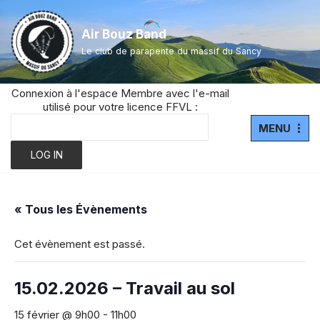
Air Bouz Band
Aller
Le club de parapente du massif du Sancy
au
contenu
Connexion à l'espace Membre avec l'e-mail
utilisé pour votre licence FFVL :
MENU
« Tous les Évènements
Cet évènement est passé.
15.02.2026 – Travail au sol
15 février @ 9h00
-
11h00