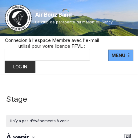
Air Bouz Band
Aller
Le club de parapente du massif du Sancy
au
contenu
Connexion à l'espace Membre avec l'e-mail
utilisé pour votre licence FFVL :
MENU
Stage
Il n’y a pas d’évènements à venir.
Navi
À venir
Nav