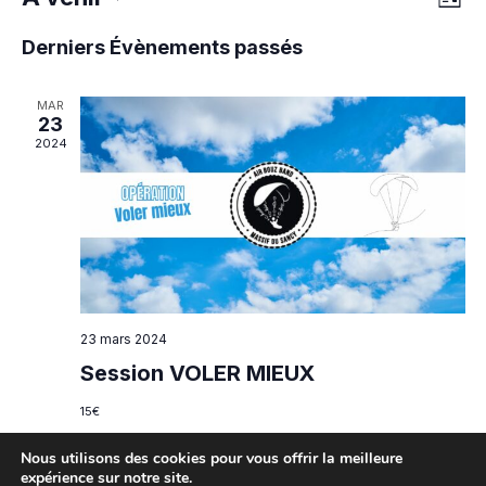
Liste
par
de
Sélectionnez
Derniers Évènements passés
une
cons
vue
date.
Év
MAR
23
2024
23 mars 2024
Session VOLER MIEUX
15€
Nous utilisons des cookies pour vous offrir la meilleure
expérience sur notre site.