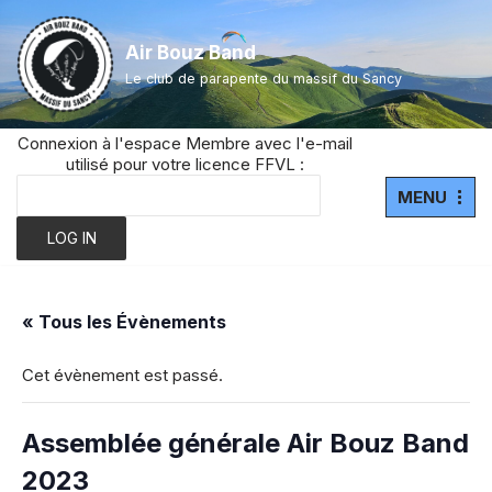
Air Bouz Band
Aller
Le club de parapente du massif du Sancy
au
contenu
Connexion à l'espace Membre avec l'e-mail
utilisé pour votre licence FFVL :
MENU
« Tous les Évènements
Cet évènement est passé.
Assemblée générale Air Bouz Band
2023