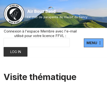
Air Bouz Band
Aller
Le club de parapente du massif du Sancy
au
contenu
Connexion à l'espace Membre avec l'e-mail
utilisé pour votre licence FFVL :
MENU
Visite thématique