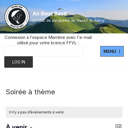
Air Bouz Band
Aller
Le club de parapente du massif du Sancy
au
contenu
Connexion à l'espace Membre avec l'e-mail
utilisé pour votre licence FFVL :
MENU
Soirée à thème
Il n’y a pas d’évènements à venir.
Navi
À venir
Nav