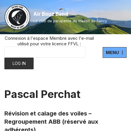
Air Bouz Band
Aller
Le club de parapente du massif du Sancy
au
contenu
Connexion à l'espace Membre avec l'e-mail
utilisé pour votre licence FFVL :
MENU
Pascal Perchat
Révision et calage des voiles –
Soirée thématique : partage d’expériences
Comité directeur Air Bouz Band le 23
Softshell Air Bouz Band disponible !
Nouveaux outils de communication
Sancy Paradays 2023… les souvenirs en
Regroupement ABB (réservé aux
ce 10 novembre
octobre à 18h30
images
16 octobre 2023
9 octobre 2023
adhérents)