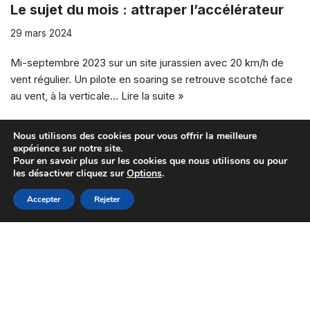
Le sujet du mois : attraper l’accélérateur
29 mars 2024
Mi-septembre 2023 sur un site jurassien avec 20 km/h de
vent régulier. Un pilote en soaring se retrouve scotché face
au vent, à la verticale…
Lire la suite »
Air Bouz News de Février 2024
Nous utilisons des cookies pour vous offrir la meilleure
expérience sur notre site.
2 mars 2024
Pour en savoir plus sur les cookies que nous utilisons ou pour
les désactiver cliquez sur
Options
.
Accepter
Rejeter